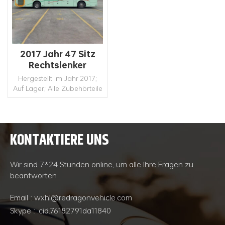
2017 Jahr 47 Sitz
Rechtslenker
Hersteller
Hergestellt im Jahr 2017;
Dieselmotor Bus
Auf Lager; Alle Zubehörteile
sind original.
KONTAKTIERE UNS
WEITERLESEN
Wir sind 7*24 Stunden online, um alle Ihre Fragen zu
beantworten
Email : wxhl@redragonvehicle.com
Skype : .cid.76182791da11840