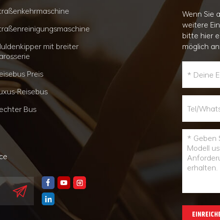
traßenkehrmaschine
Wenn Sie a
weitere Ei
traßenreinigungsmaschine
bitte hier 
uldenkipper mit breiter
möglich an
arosserie
eisebus Preis
uxus-Reisebus
echter Bus
nce
EINREICH