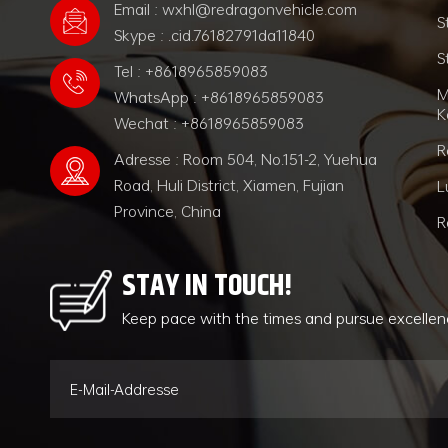
Email : wxhl@redragonvehicle.com
S
Skype : .cid.76182791da11840
S
Tel : +8618965859083
M
WhatsApp : +8618965859083
K
Wechat : +8618965859083
R
Adresse : Room 504, No.151-2, Yuehua
Road, Huli District, Xiamen, Fujian
L
Province, China
R
STAY IN TOUCH!
Keep pace with the times and pursue excelle