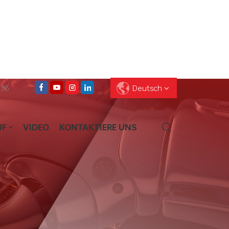
083
Deutsch
UF
VIDEO
KONTAKTIERE UNS
English
Français
Deutsch
Pусский
Español
العربية
ไทย
עברית
中文
Português