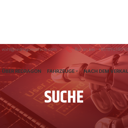
l : wxhl@redragonvehicle.com
Ruf an bei : +8618965859
ÜBER REDRAGON
FAHRZEUGE
NACH DEM VERKA
SUCHE