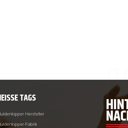
HEISSE TAGS
HIN
NAC
uldenkipper Hersteller
uldenkipper-Fabrik