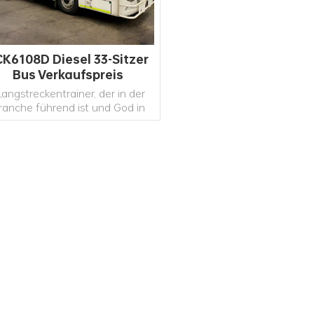
CK6108D Diesel 33-Sitzer
Bus Verkaufspreis
Hersteller
Langstreckentrainer, der in der
ranche führend ist und God in
cObbeled Road, Rock Road,
holprige Straße,
rpentinenstraße, damit Sie eine
genehme Reise haben; Sicher,
energiesparend und
WEITERLESEN
umweltfreundlich; Glatte und
exquisite Karosserielinien,
bequeme und weiche Sitze,
umweltfreundliche
Innenmaterialien