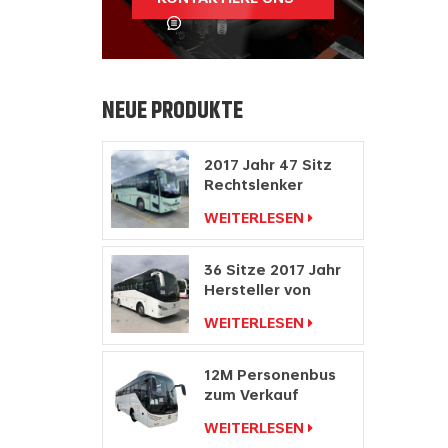
NEUE PRODUKTE
2017 Jahr 47 Sitz
Rechtslenker
Hersteller
WEITERLESEN
Dieselmotor Bus
36 Sitze 2017 Jahr
Hersteller von
Personenwagen
WEITERLESEN
mit Rechtslenkung
12M Personenbus
zum Verkauf
Buspreis
WEITERLESEN
Reisebushersteller