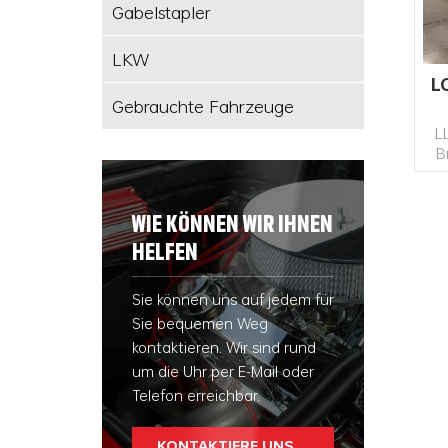
Gabelstapler
LKW
L
Gebrauchte Fahrzeuge
L
B
Se
WIE KÖNNEN WIR IHNEN
an
HELFEN
Sie können uns auf jedem für
Sie bequemen Weg
kontaktieren. Wir sind rund
um die Uhr per E-Mail oder
Telefon erreichbar.
KONTAKTIERE UNS