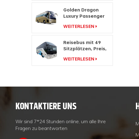
Golden Dragon
Luxury Passenger
Hersteller Travel
WEITERLESEN
Coach Bus
Reisebus mit 49
Sitzplätzen, Preis,
Doppelwindschutzscheibe,
WEITERLESEN
Reisebus zu
verkaufen
KONTAKTIERE UNS
Wir sind 7*24 Stunden online, um alle Ihre
M
Fragen zu beantworten
M