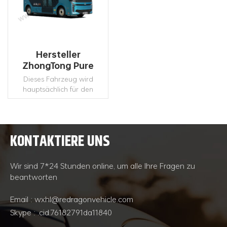
Hersteller
ZhongTong Pure
Electric Coach 19-
Dieses Fahrzeug wird
Sitzer V60 Minibus
hauptsächlich für den
Anschluss von Bussen vom
Flughafen oder der U-
Bahnstation zu den
Gemeinden sowie für
KONTAKTIERE UNS
Fahrzeuge für den
WEITERLESEN
Städtetourismus und
Sehenswürdigkeiten
Wir sind 7*24 Stunden online, um alle Ihre Fragen zu
verwendet. Es hat eine
beantworten
großartige Aussicht mit den
großen Fenstern,
Email : wxhl@redragonvehicle.com
ausgestattet mit luxuriösen,
energiesparenden und
Skype : .cid.76182791da11840
effizienten Lichtgruppen,