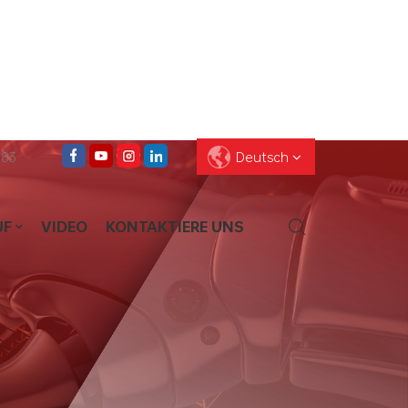
083
Deutsch
UF
VIDEO
KONTAKTIERE UNS
English
Français
Deutsch
Pусский
Español
العربية
ไทย
עברית
中文
Português