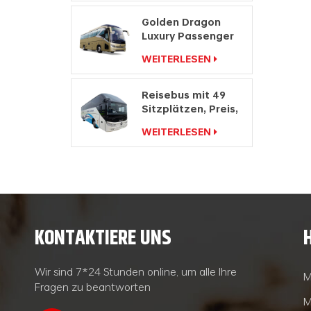
Golden Dragon
Luxury Passenger
Hersteller Travel
WEITERLESEN
Coach Bus
Reisebus mit 49
Sitzplätzen, Preis,
Doppelwindschutzscheibe,
WEITERLESEN
Reisebus zu
verkaufen
KONTAKTIERE UNS
Wir sind 7*24 Stunden online, um alle Ihre
M
Fragen zu beantworten
M