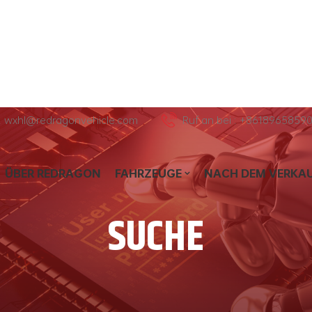
l : wxhl@redragonvehicle.com
Ruf an bei : +8618965859
ÜBER REDRAGON
FAHRZEUGE
NACH DEM VERKA
SUCHE