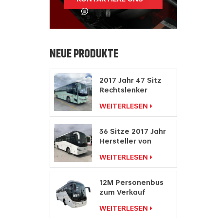
NEUE PRODUKTE
2017 Jahr 47 Sitz
Rechtslenker
Hersteller
WEITERLESEN
Dieselmotor Bus
36 Sitze 2017 Jahr
Hersteller von
Personenwagen
WEITERLESEN
mit Rechtslenkung
12M Personenbus
zum Verkauf
Buspreis
WEITERLESEN
Reisebushersteller