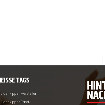
HEISSE TAGS
HIN
NAC
uldenkipper Hersteller
uldenkipper-Fabrik