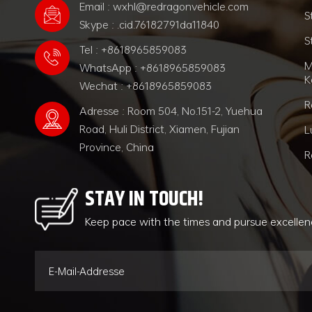
Email : wxhl@redragonvehicle.com
S
Skype : .cid.76182791da11840
S
Tel : +8618965859083
M
WhatsApp : +8618965859083
K
Wechat : +8618965859083
R
Adresse : Room 504, No.151-2, Yuehua
Road, Huli District, Xiamen, Fujian
L
Province, China
R
STAY IN TOUCH!
Keep pace with the times and pursue excelle