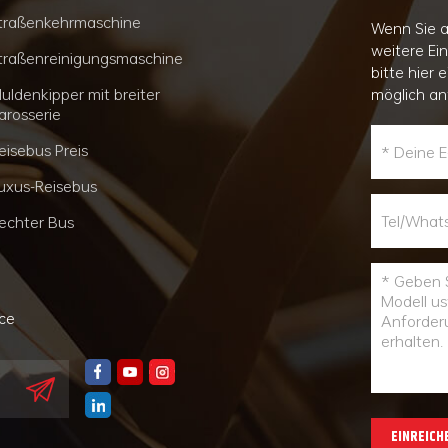
traßenkehrmaschine
Wenn Sie a
weitere Ei
traßenreinigungsmaschine
bitte hier 
uldenkipper mit breiter
möglich an
arosserie
eisebus Preis
uxus-Reisebus
echter Bus
nce
EINREICH