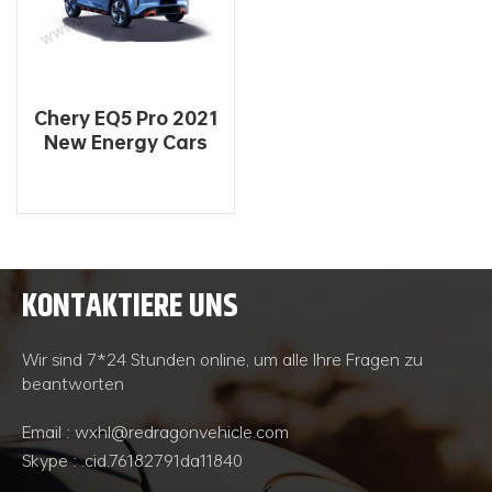
Chery EQ5 Pro 2021
New Energy Cars
Elektropreis
anpassen
KONTAKTIERE UNS
WEITERLESEN
Wir sind 7*24 Stunden online, um alle Ihre Fragen zu
beantworten
Email : wxhl@redragonvehicle.com
Skype : .cid.76182791da11840