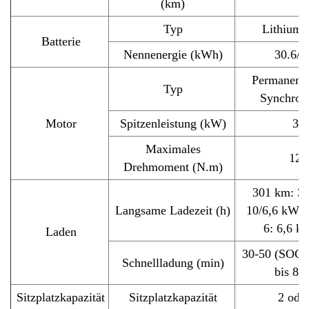
(km)
Typ
Lithium-
Batterie
Nennenergie (kWh)
30.6/4
Permanent
Typ
Synchron
Motor
Spitzenleistung (kW)
30
Maximales
120
Drehmoment (N.m)
301 km: 3
Langsame Ladezeit (h)
10/6,6 kW 
6: 6,6 k
Laden
30-50 (SOC 
Schnellladung (min)
bis 80
Sitzplatzkapazität
Sitzplatzkapazität
2 oder