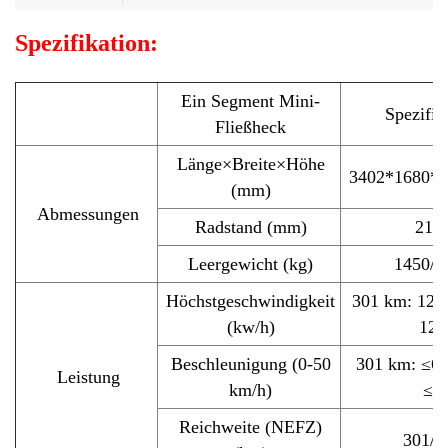
Spezifikation:
Ein Segment Mini-
Spezifik
Fließheck
Länge×Breite×Höhe
3402*1680*1
(mm)
Abmessungen
Radstand (mm)
216
Leergewicht (kg)
1450/1
Höchstgeschwindigkeit
301 km: 120
(kw/h)
125
Beschleunigung (0-50
301 km: ≤6;
Leistung
km/h)
≤5
Reichweite (NEFZ)
301/4