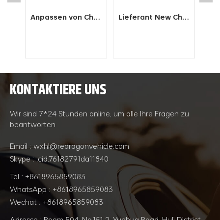
Rechtslenker New Energy Elektro-Gebrauchtfahrzeug
Anpassen von Chery QQ Electric New Energy Electric Vehicle Technologies
Lieferant New Chery EQ1 Price Launch New Energy Vehicle
LL：
n-
ite
KONTAKTIERE UNS
ität:
WEITERLESEN
WEITERLESEN
Wir sind 7*24 Stunden online, um alle Ihre Fragen zu
beantworten
Email : wxhl@redragonvehicle.com
Skype : .cid.76182791da11840
Tel : +8618965859083
WhatsApp : +8618965859083
Wechat : +8618965859083
Adresse : Room 504, No.151-2, Yuehua Road, Huli District,