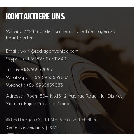
KONTAKTIERE UNS
WEITERLESEN
WEITERLESEN
Wir sind 7*24 Stunden online, um alle Ihre Fragen zu
beantworten
Email : wxhl@redragonvehicle.com
Skype : .cid.76182791da11840
Tel : +8618965859083
WhatsApp : +8618965859083
Wechat : +8618965859083
Adresse : Room 504, No.151-2, Yuehua Road, Huli District,
Xiamen, Fujian Province, China
© Red Dragon Co.,Ltd Alle Rechte vorbehalten.
Seitenverzeichnis
XML
|