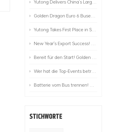
Yutong Delivers China’s Largest Commercial Vehicle Order Along Belt and Road to Uzbekistan
Golden Dragon Euro 6 Buses Operate in Israel
Yutong Takes First Place in Sales of Electric Buses in Europe!
New Year's Export Success! 224 Golden Dragon Buses to Mongolia
Bereit für den Start! Golden Dragon Electric Truck Matrix wird auf den Markt gebracht
Wer hat die Top-Events betreut und ist in die Premium-Marke eingestiegen?
Batterie vom Bus trennen! Das Golden Dragon Change-Battery Vehicle kommt mit Mighty
STICHWORTE