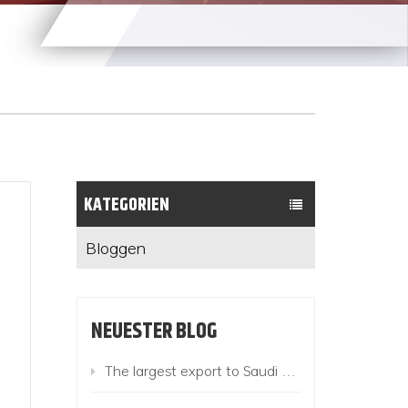
KATEGORIEN
Bloggen
NEUESTER BLOG
The largest export to Saudi Arabia this year! 780 Suzhou King Long buses add color to the "Belt and Road"