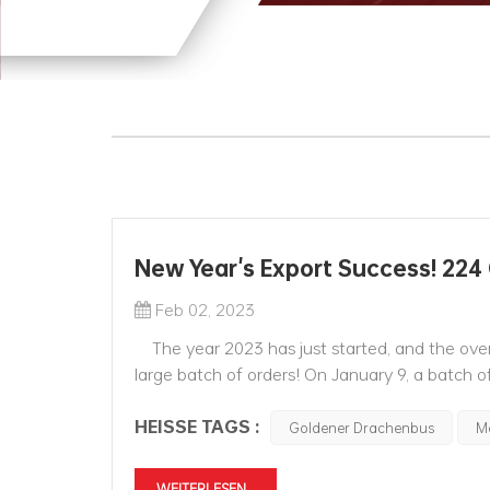
New Year's Export Success! 224
Feb 02, 2023
The year 2023 has just started, and the over
large batch of orders! On January 9, a batch 
channel of the Erlianhot Highway Port in the 
HEISSE TAGS :
Goldener Drachenbus
Mo
WEITERLESEN