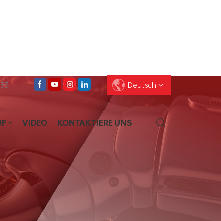
083
Deutsch
UF
VIDEO
KONTAKTIERE UNS
English
Français
Deutsch
Pусский
Español
العربية
ไทย
עברית
中文
Português