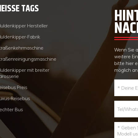
HEISSE TAGS
HIN
NAC
uldenkipper Hersteller
uldenkipper-Fabrik
traßenkehrmaschine
Wenn Sie a
weitere Ei
traßenreinigungsmaschine
bitte hier 
uldenkipper mit breiter
möglich an
arosserie
eisebus Preis
uxus-Reisebus
echter Bus