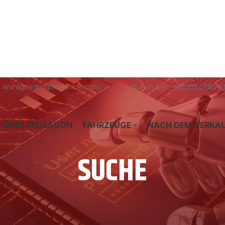
l : wxhl@redragonvehicle.com
Ruf an bei : +8618965859
ÜBER REDRAGON
FAHRZEUGE
NACH DEM VERKA
SUCHE