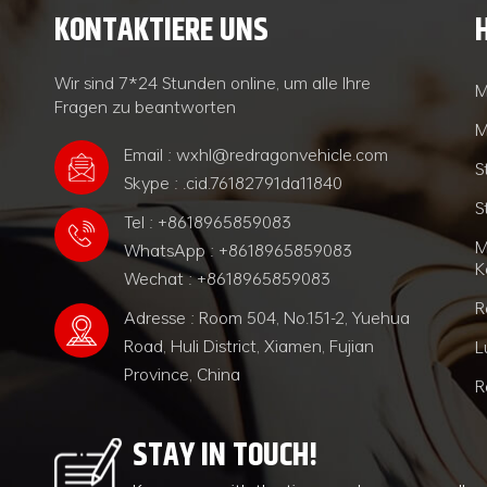
KONTAKTIERE UNS
Wir sind 7*24 Stunden online, um alle Ihre
M
Fragen zu beantworten
M
Email : wxhl@redragonvehicle.com
S
Skype : .cid.76182791da11840
S
Tel : +8618965859083
M
WhatsApp : +8618965859083
K
Wechat : +8618965859083
R
Adresse : Room 504, No.151-2, Yuehua
Road, Huli District, Xiamen, Fujian
L
Province, China
R
STAY IN TOUCH!