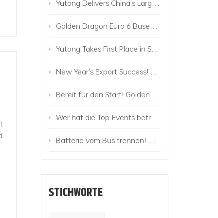
Yutong Delivers China’s Largest Commercial Vehicle Order Along Belt and Road to Uzbekistan
Golden Dragon Euro 6 Buses Operate in Israel
Yutong Takes First Place in Sales of Electric Buses in Europe!
New Year's Export Success! 224 Golden Dragon Buses to Mongolia
Bereit für den Start! Golden Dragon Electric Truck Matrix wird auf den Markt gebracht
Wer hat die Top-Events betreut und ist in die Premium-Marke eingestiegen?
t
d
Batterie vom Bus trennen! Das Golden Dragon Change-Battery Vehicle kommt mit Mighty
STICHWORTE