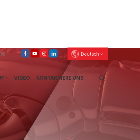
083
Deutsch
UF
VIDEO
KONTAKTIERE UNS
English
Français
Deutsch
Pусский
Español
العربية
ไทย
עברית
中文
Português