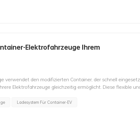
ntainer-Elektrofahrzeuge Ihrem
e verwendet den modifizierten Container, der schnell eingesetz
ere Elektrofahrzeuge gleichzeitig ermöglicht. Diese flexible un
ternehmen, die den lokalen Markt f...
uge
Ladesystem Für Container-EV