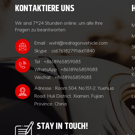
KONTAKTIERE UNS
Wir sind 7*24 Stunden online, um alle Ihre
M
Fragen zu beantworten
M
Email : wxhl@redragonvehicle.com
S
Skype : .cid.76182791da11840
S
Tel : +8618965859083
M
WhatsApp : +8618965859083
K
Wechat : +8618965859083
R
Adresse : Room 504, No.151-2, Yuehua
Road, Huli District, Xiamen, Fujian
L
Province, China
R
STAY IN TOUCH!