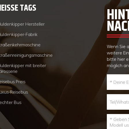
HEISSE TAGS
HIN
NAC
uldenkipper Hersteller
uldenkipper-Fabrik
traßenkehrmaschine
Wenn Sie a
weitere Ei
traßenreinigungsmaschine
bitte hier 
uldenkipper mit breiter
möglich an
arosserie
eisebus Preis
uxus-Reisebus
echter Bus