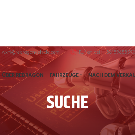
l : wxhl@redragonvehicle.com
Ruf an bei : +8618965859
ÜBER REDRAGON
FAHRZEUGE
NACH DEM VERKA
SUCHE