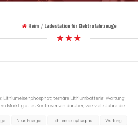
Heim
Ladestation für Elektrofahrzeuge
|
★ ★ ★
e; Lithiumeisenphosphat; ternäre Lithiumbatterie; Wartung;
em Markt gibt es Kontroversen darüber, wie viele Jahre die
dauern. Theoretisch kann die Batterielebensdau...
uge
Neue Energie
Lithiumeisenphosphat
Wartung