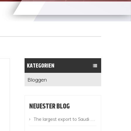
KATEGORIEN
Bloggen
NEUESTER BLOG
The largest export to Saudi Arabia this year! 780 Suzhou King Long buses add color to the "Belt and Road"