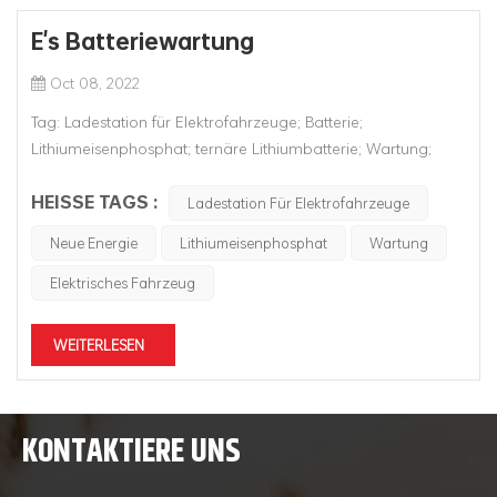
E's Batteriewartung
Oct 08, 2022
Tag: Ladestation für Elektrofahrzeuge; Batterie;
Lithiumeisenphosphat; ternäre Lithiumbatterie; Wartung;
Elektrisches Fahrzeug; EV; neue Energie; Auf dem Markt gibt
HEISSE TAGS :
es Kontroversen darüber, wie viele Jahre die Batterien halten
Ladestation Für Elektrofahrzeuge
neue Energiefahrzeuge kann dauern. Theoretisch kann die
Neue Energie
Lithiumeisenphosphat
Wartung
Batterielebensdau...
Elektrisches Fahrzeug
WEITERLESEN
KONTAKTIERE UNS