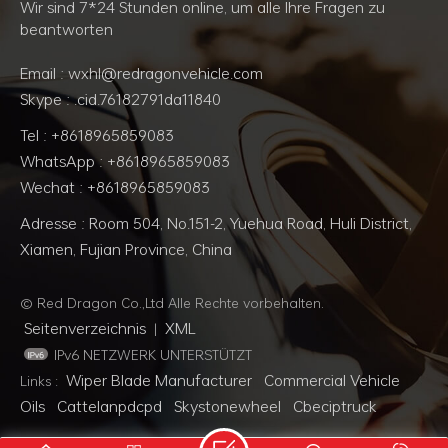
Wir sind 7*24 Stunden online, um alle Ihre Fragen zu
beantworten
Email : wxhl@redragonvehicle.com
Skype : .cid.76182791da11840
Tel : +8618965859083
WhatsApp : +8618965859083
Wechat : +8618965859083
Adresse : Room 504, No.151-2, Yuehua Road, Huli District,
Xiamen, Fujian Province, China
© Red Dragon Co.,Ltd Alle Rechte vorbehalten.
Seitenverzeichnis
XML
|
IPv6 NETZWERK UNTERSTÜTZT
Wiper Blade Manufacturer
Commercial Vehicle
Links :
Oils
Cattelanpdcpd
Skystonewheel
Cbeciptruck