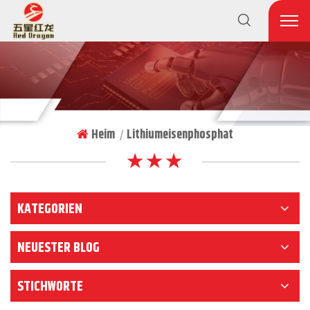
Heim
Lithiumeisenphosphat
|
★ ★ ★
KATEGORIEN
NEUESTER BLOG
STICHWORTE