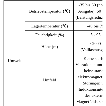
-35 bis 50 (nor
Betriebstemperatur (℃)
Ausgabe); 50 bi
(Leistungsreduzi
Lagertemperatur (℃)
-40 bis 75
Feuchtigkeit (%)
5 - 95
≤2000
Höhe (m)
(Volllastausga
Keine starke
Umwelt
Vibrationen und 
keine starke
elektromagnetis
Umfeld
Störungen un
Induktionsintens
des externe
Magnetfelds ≤ 0