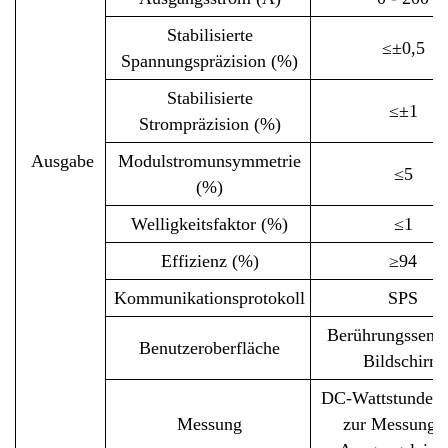
Stabilisierte
≤±0,5
Spannungspräzision (%)
Stabilisierte
≤±1
Strompräzision (%)
Ausgabe
Modulstromunsymmetrie
≤5
(%)
Welligkeitsfaktor (%)
≤1
Effizienz (%)
≥94
Kommunikationsprotokoll
SPS
Berührungssensi
Benutzeroberfläche
Bildschirm
DC-Wattstundenz
Messung
zur Messung d