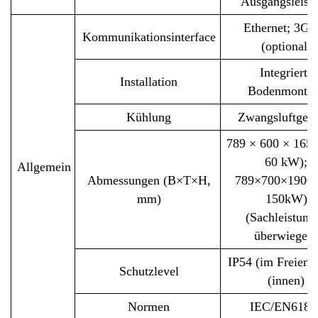
Ausgangsleist
Ethernet; 3G/
Kommunikationsinterface
(optional)
Integrierte
Installation
Bodenmonta
Kühlung
Zwangsluftgekü
789 × 600 × 1650
60 kW);
Allgemein
Abmessungen (B×T×H,
789×700×1900 
mm)
150kW)
(Sachleistung
überwiegen)
IP54 (im Freien);
Schutzlevel
(innen)
Normen
IEC/EN6185