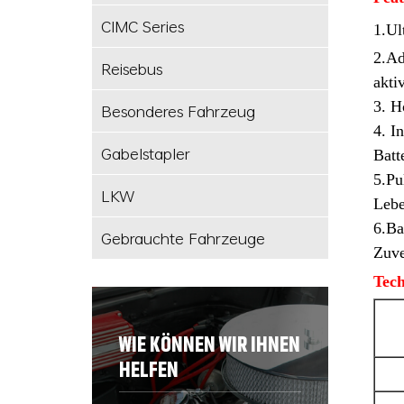
CIMC Series
1.Ul
2.Ad
Reisebus
aktiv
3. H
Besonderes Fahrzeug
4. I
Gabelstapler
Batt
5.Pu
LKW
Lebe
6.Ba
Gebrauchte Fahrzeuge
Zuve
Tech
WIE KÖNNEN WIR IHNEN
HELFEN