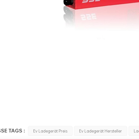
SSE TAGS :
Ev Ladegerät Preis
Ev Ladegerät Hersteller
La