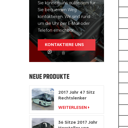
Sie können uns auf jedem für
Sie bequemen Weg
kontaktieren. Wir sind rund
um die Uhr per E-Mail oder
Telefon erreichbar.
KONTAKTIERE UNS
NEUE PRODUKTE
2017 Jahr 47 Sitz
Rechtslenker
Hersteller
WEITERLESEN
Dieselmotor Bus
36 Sitze 2017 Jahr
Hersteller von