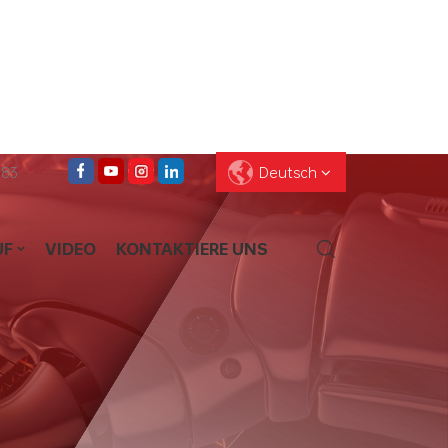
083
Deutsch
UF
VIDEO
KONTAKTIERE UNS
English
Français
Deutsch
Pусский
Español
العربية
ไทย
עברית
中文
Português