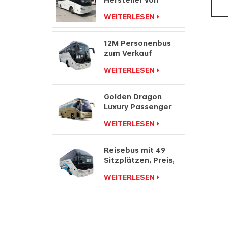
Personenwagen
WEITERLESEN
mit Rechtslenkung
12M Personenbus
zum Verkauf
Buspreis
WEITERLESEN
Reisebushersteller
Golden Dragon
Luxury Passenger
Hersteller Travel
WEITERLESEN
Coach Bus
Reisebus mit 49
Sitzplätzen, Preis,
Doppelwindschutzscheibe,
WEITERLESEN
Reisebus zu
verkaufen