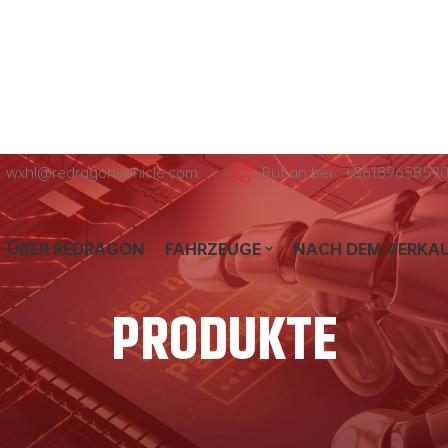
l : wxhl@redragonvehicle.com
Ruf an bei : +8618965859
ÜBER REDRAGON
FAHRZEUGE
NACH DEM VERKA
PRODUKTE