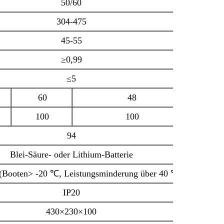
50/60
304-475
45-55
≥0,99
≤5
60
48
100
100
94
Blei-Säure- oder Lithium-Batterie
 (Booten> -20 ℃, Leistungsminderung über 40 ℃)
IP20
430×230×100