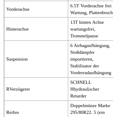
6
.5
T Vorderachse
frei
Vorderachse
Wartung,
Plattenbruch
13T hinten
Achse
Hinterachse
wartungsfrei
,
Trommelpause
6 Airbagaufhängung,
Stoßdämpfer
Suspension
importieren,
Stabilisator der
Vorderradaufhängung
SCHNELL
R
Verzögerer
H
hydraulischer
Retarder
Doppelmünze Marke
Reifen
295/80R22. 5 (ein