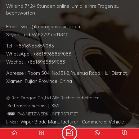
können
Wir sind 7*24 Stunden online, um alle Ihre Fragen zu
wiederverwertet
beantworten
werden und das
Fahrgestell ist mit
Email : wxhl@redragonvehicle.com
einer elektronisch
Skype : .cid.76182791da11840
geregelten
Luftfederung
Tel : +8618965859083
ausgestattet, was den
WhatsApp : +8618965859083
Vorteil hat, Stöße und
Wechat : +8618965859083
Geräusche im Betrieb
zu reduzieren!
Adresse : Room 504, No.151-2, Yuehua Road, Huli District,
Xiamen, Fujian Province, China
© Red Dragon Co.,Ltd Alle Rechte vorbehalten.
Seitenverzeichnis
XML
|
IPv6 NETZWERK UNTERSTÜTZT
Wiper Blade Manufacturer
Commercial Vehicle
Links :
Oils
Cattelanpdcpd
Skystonewheel
Cbeciptruck