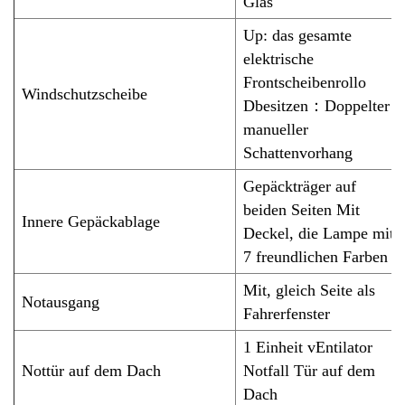
Glas
U
p: das gesamte
elektrische
Frontscheibenrollo
Windschutzscheibe
D
besitzen
：
Doppelter
manueller
Schattenvorhang
Gepäckträger auf
beiden Seiten
Mit
Innere Gepäckablage
Deckel
, die Lampe mit
7 freundlichen Farben
Mit
,
gleich
Seite als
Notausgang
Fahrerfenster
1
Einheit
v
Entilator
Nottür auf dem Dach
Notfall
Tür auf dem
Dach