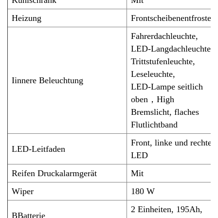
Kühlschrank
Mit
Heizung
Frontscheibenentfroster
Fahrerdachleuchte,
LED-Langdachleuchte,
Trittstufenleuchte,
Leseleuchte,
I
innere Beleuchtung
LED-Lampe seitlich
oben
，
Hi
gh
Bremslicht, flaches
Flutlichtband
F
r
ont, linke und rechte
L
ED-Leitfaden
LED
Reifen
Druckalarmgerät
Mit
W
iper
1
80 W
2
Einheiten, 195Ah,
B
Batterie