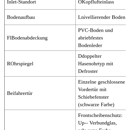
I
nlet-Standort
O
Kopflufteinlass
Bodenaufbau
L
nivellierender Boden
PVC-Boden und
Fl
Bodenabdeckung
abriebfestes
Bodenleder
D
doppelter
R
Ohrspiegel
Hasenohrtyp mit
Defroster
Einzelne geschlossene
Vordertür mit
Beifahrertür
Schiebefenster
(schwarze Farbe)
Frontscheibenschutz:
Up-- Verbundglas,