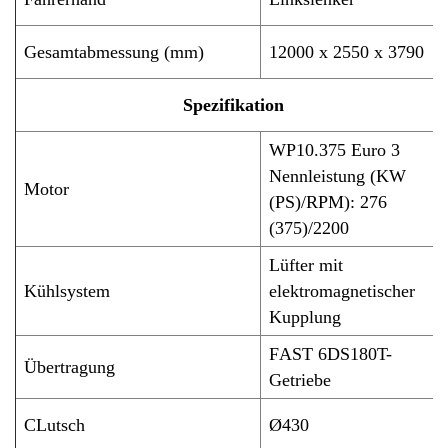
Gesamtabmessung (mm)
12000 x 2550 x 3790
Spezifikation
WP10.375 Euro 3
Nennleistung (KW
Motor
(PS)/RPM): 276
(375)/2200
Lüfter mit
Kühlsystem
elektromagnetischer
Kupplung
F
AST
6DS180T-
Übertragung
Getriebe
C
Lutsch
Ø
4
30