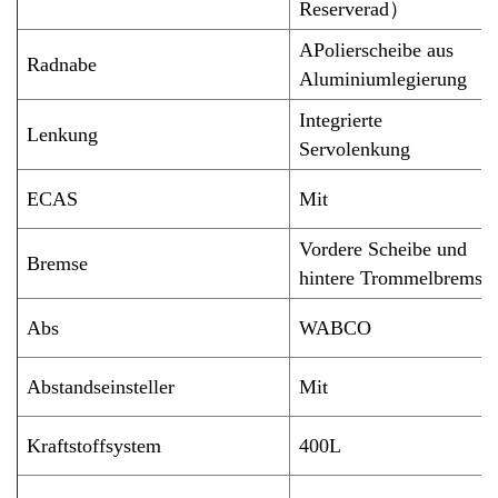
Reserverad
）
A
Polierscheibe aus
Radnabe
Aluminiumlegierung
Integrierte
Lenkung
Servolenkung
ECAS
Mit
Vordere Scheibe und
Bremse
hintere Trommelbremse
Abs
WABCO
Abstandseinsteller
Mit
Kraftstoffsystem
4
00L