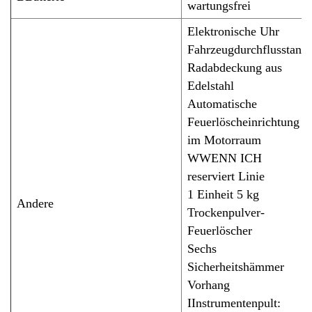
wartungsfrei
Elektronische Uhr
Fahrzeugdurchflusstank
Radabdeckung aus
Edelstahl
Automatische
Feuerlöscheinrichtung
im Motorraum
W
WENN ICH
reserviert
Linie
1 Einheit 5 kg
Andere
Trockenpulver-
Feuerlöscher
Sechs
Sicherheitshämmer
Vorhang
I
Instrumentenpult: