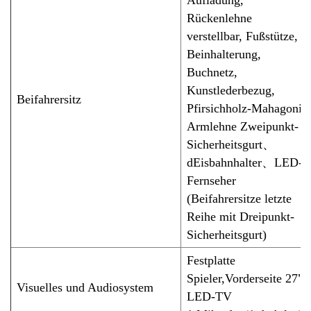
Aufladung,
Rückenlehne
verstellbar, Fußstütze,
Beinhalterung,
Buchnetz,
Kunstlederbezug,
Beifahrersitz
Pfirsichholz-Mahagoni-
Armlehne Zweipunkt-
Sicherheitsgurt
、
d
Eisbahnhalter
、
L
ED-
Fernseher
(Beifahrersitze letzte
Reihe mit Dreipunkt-
Sicherheitsgurt)
Festplatte
Spieler,
Vorderseite 27
’
s
Visuelles und Audiosystem
LED-TV