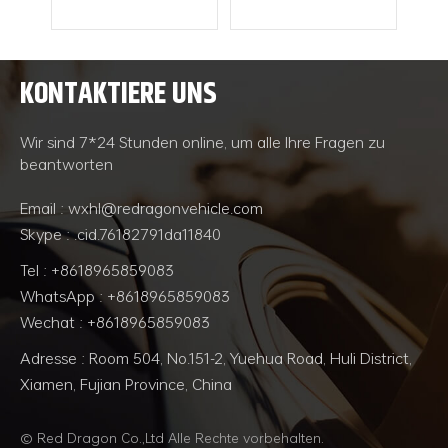
n
den
en
KONTAKTIERE UNS
ebs.
WEITERLESEN
WEITERLESEN
nten
ören
Wir sind 7*24 Stunden online, um alle Ihre Fragen zu
rät,
beantworten
ein
in
Email : wxhl@redragonvehicle.com
el
Skype : .cid.76182791da11840
eug
per
Tel : +8618965859083
ügel
WhatsApp : +8618965859083
r
Wechat : +8618965859083
te
trom
Adresse : Room 504, No.151-2, Yuehua Road, Huli District,
wird
Xiamen, Fujian Province, China
 Der
eigt
© Red Dragon Co.,Ltd Alle Rechte vorbehalten.