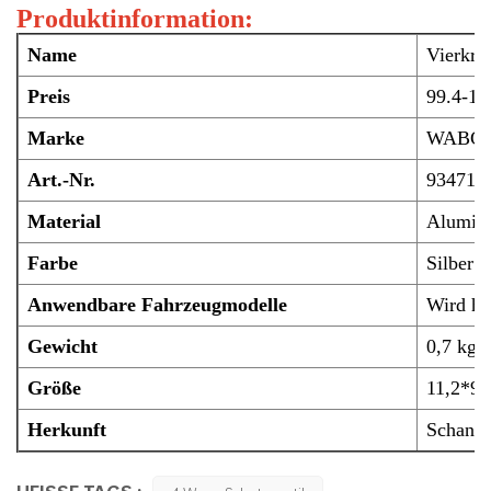
Produktinformation:
Name
Vierkrei
Preis
99.4-13
Marke
WABC
Art.-Nr.
934714
Material
Alumin
Farbe
Silber
Anwendbare Fahrzeugmodelle
Wird hä
Gewicht
0,7 kg
Größe
11,2*9*
Herkunft
Schangh