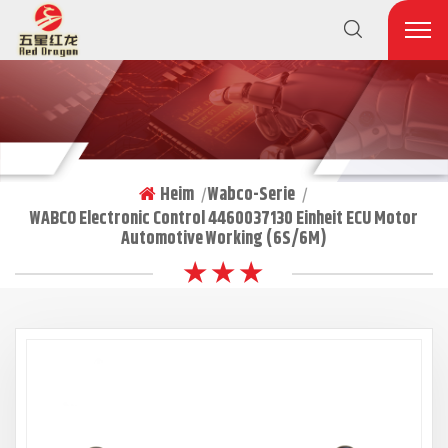
Heim
Wabco-Serie
|
|
WABCO Electronic Control 4460037130 Einheit ECU Motor
Automotive Working (6S/6M)
★ ★ ★