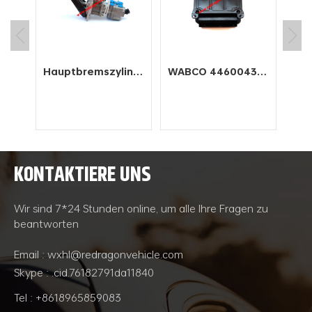
Fabrik-Elektrofahrzeug mit Schnellladegerät vom Bogentyp
Hauptbremszylinder 4613180710 für WABCO
WABCO 4460043200 Elektronische Steuereinheit ECU Motor Automotive Funktioniert
erät
se
n
den
en
KONTAKTIERE UNS
ebs.
WEITERLESEN
WEITERLESEN
nten
ören
Wir sind 7*24 Stunden online, um alle Ihre Fragen zu
rät,
beantworten
ein
in
Email : wxhl@redragonvehicle.com
el
Skype : .cid.76182791da11840
eug
per
Tel : +8618965859083
ügel